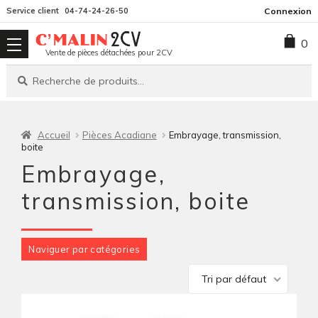
Aller
Aller
Service client
04-74-24-26-50
Connexion
à
au
0
la
contenu
Vente de pièces détachées pour 2CV
navigation
Recherche
Recherche
pour :
Accueil
Pièces Acadiane
Embrayage, transmission,
boite
Embrayage,
transmission, boite
Naviguer par catégories
Tri par défaut