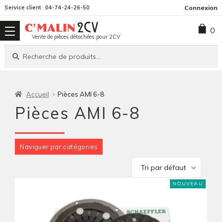
Aller
Aller
Service client
04-74-24-26-50
Connexion
à
au
0
la
contenu
Vente de pièces détachées pour 2CV
navigation
Recherche
Recherche
pour :
Accueil
Pièces AMI 6-8
Pièces AMI 6-8
Naviguer par catégories
Tri par défaut
NOUVEAU