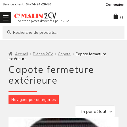
Aller
Aller
Service client
04-74-24-26-50
Connexion
à
au
0
la
contenu
Vente de pièces détachées pour 2CV
navigation
Recherche
Recherche
pour :
Accueil
Pièces 2CV
Capote
Capote fermeture
extérieure
Capote fermeture
extérieure
Naviguer par catégories
Tri par défaut