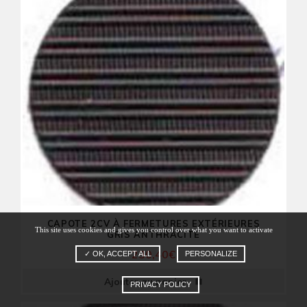
CAPOTE 2CV À FERMETURES EXTÉRIEURES
This site uses cookies and gives you control over what you want to activate
GRIS ANTHRACITE
230,40
€
✓ OK, ACCEPT ALL
PERSONALIZE
Ajouter au panier
PRIVACY POLICY