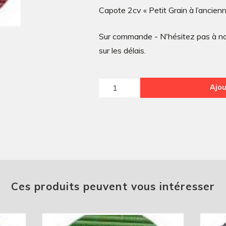
Capote 2cv « Petit Grain à l’ancienn
Sur commande - N'hésitez pas à nou
sur les délais.
quantité
Ajou
de
Capote
2cv
« Petit
Grain
à
l'ancienne »
Ces produits peuvent vous intéresser
d'avant
1970
rouille