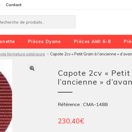
Aller
Aller
s
Contact
à
au
rche
rche
la
contenu
navigation
onette
Pièces Dyane
Pièces AMI 6-8
Piè
ote fermeture extérieure
Capote 2cv « Petit Grain à l’ancienne » d’avan
Capote 2cv « Petit
l’ancienne » d’avan
Référence : CMA-1488
230,40
€