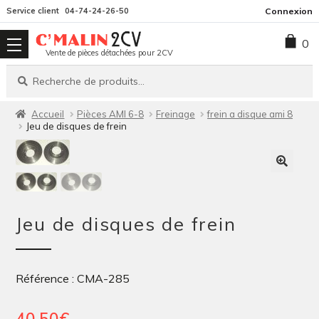
Aller
Aller
Service client
04-74-24-26-50
Connexion
à
au
0
la
contenu
Vente de pièces détachées pour 2CV
navigation
Recherche
Recherche
pour :
Accueil
Pièces AMI 6-8
Freinage
frein a disque ami 8
Jeu de disques de frein
Jeu de disques de frein
Référence : CMA-285
40,50
€