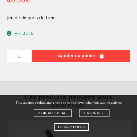
Jeu de disques de frein
En stock
quantité
Ajouter au panier
de
Jeu
de
disques
Ces produits peuvent vous
de
intéresser
This site uses cookies and gives you control over what you want to activate
frein
✓ OK, ACCEPT ALL
PERSONALIZE
PRIVACY POLICY