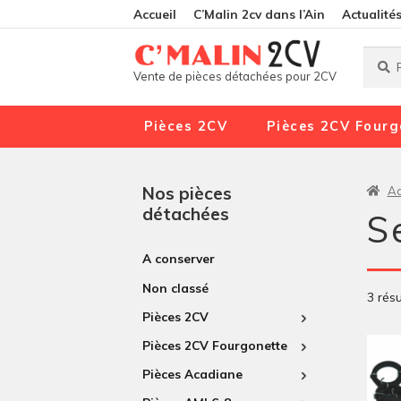
Accueil
C’Malin 2cv dans l’Ain
Actualité
Reche
Reche
Vente de pièces détachées pour 2CV
pour :
Pièces 2CV
Pièces 2CV Fourg
Nos pièces
Ac
détachées
S
A conserver
Non classé
3 résu
Pièces 2CV
Pièces 2CV Fourgonette
Pièces Acadiane