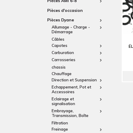
Pièces AMI 6-8
Pièces d'occasion
Pièces Dyane
Allumage - Charge -
Démarrage
Câbles
Capotes
É
Carburation
Carrosseries
chassis
Chauffage
Direction et Suspension
Echappement, Pot et
Accessoires
Eclairage et
signalisation
Embrayage,
Transmission, Boîte
Filtration
Freinage