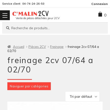
Aller
Aller
Service client
04-74-24-26-50
Connexion
à
au
0
la
contenu
Vente de pièces détachées pour 2CV
navigation
Recherche
Recherche
pour :
Accueil
Pièces 2CV
Freinage
freinage 2cv 07/64 a
02/70
freinage 2cv 07/64 a
02/70
Naviguer par catégories
Tri par défaut