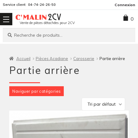
Aller
Aller
Service client
04-74-24-26-50
Connexion
à
au
0
la
contenu
Vente de pièces détachées pour 2CV
navigation
Recherche
Recherche
pour :
Accueil
Pièces Acadiane
Carosserie
Partie arrière
Partie arrière
Naviguer par catégories
Tri par défaut