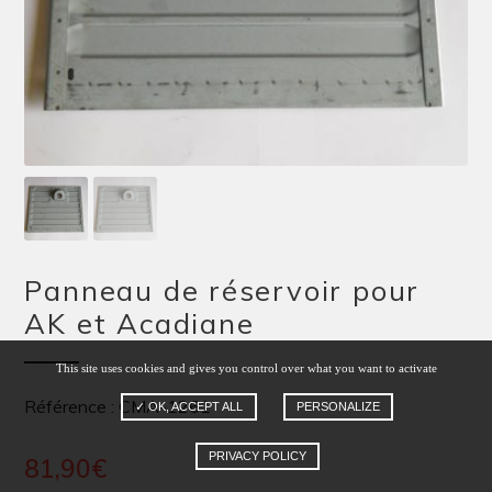
Panneau de réservoir pour
AK et Acadiane
This site uses cookies and gives you control over what you want to activate
Référence : CMA-1261
✓ OK, ACCEPT ALL
PERSONALIZE
PRIVACY POLICY
81,90
€