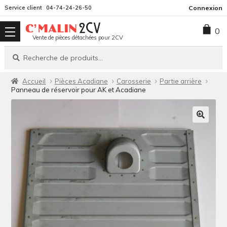
Aller
Aller
Service client
04-74-24-26-50
Connexion
à
au
0
la
contenu
Vente de pièces détachées pour 2CV
navigation
Recherche
Recherche
pour :
Accueil
Pièces Acadiane
Carosserie
Partie arrière
Panneau de réservoir pour AK et Acadiane