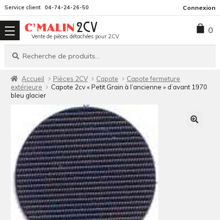
Aller
Aller
Service client
04-74-24-26-50
Connexion
à
au
0
la
contenu
Vente de pièces détachées pour 2CV
navigation
Recherche
Recherche
pour :
Accueil
Pièces 2CV
Capote
Capote fermeture
extérieure
Capote 2cv « Petit Grain à l’ancienne » d’avant 1970
bleu glacier