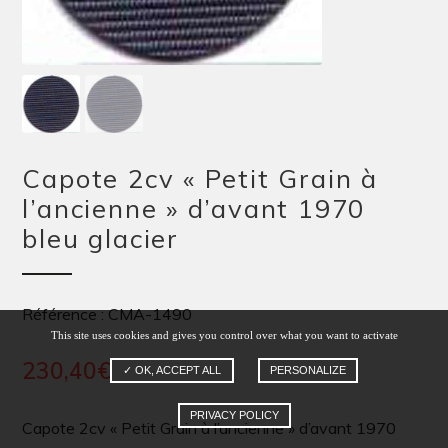
Capote 2cv « Petit Grain à
l’ancienne » d’avant 1970
bleu glacier
Référence : CMA-1490
This site uses cookies and gives you control over what you want to activate
230,40
€
✓ OK, ACCEPT ALL
PERSONALIZE
PRIVACY POLICY
Capote 2cv « Petit Grain à l’ancienne » d’avant 1970