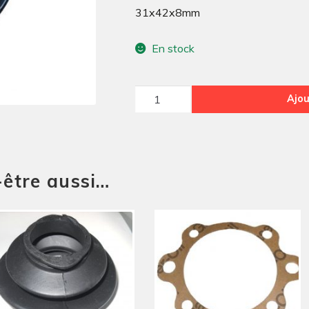
31x42x8mm
En stock
quantité
Ajou
de
JOINT
SPI
SORTIE
-être aussi…
DE
BOITE
31X42X8