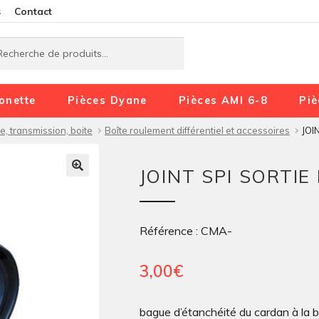
Aller
Aller
s
Contact
à
au
rche
rche
la
contenu
navigation
onette
Pièces Dyane
Pièces AMI 6-8
Piè
, transmission, boite
Boîte roulement différentiel et accessoires
JOI
JOINT SPI SORTIE
Référence : CMA-
3,00
€
bague d’étanchéité du cardan à la b