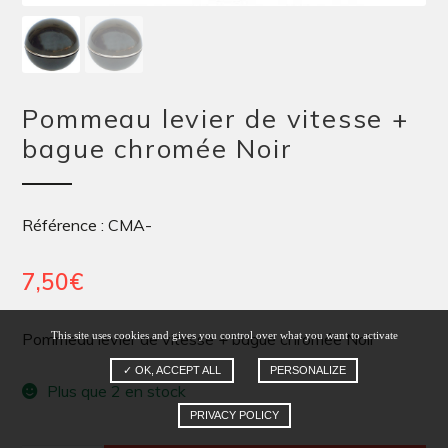
Pommeau levier de vitesse +
bague chromée Noir
Référence : CMA-
7,50
€
This site uses cookies and gives you control over what you want to activate
Pommeau levier de vitesse + bague chromée Noir
✓ OK, ACCEPT ALL
PERSONALIZE
Plus que 2 en stock
PRIVACY POLICY