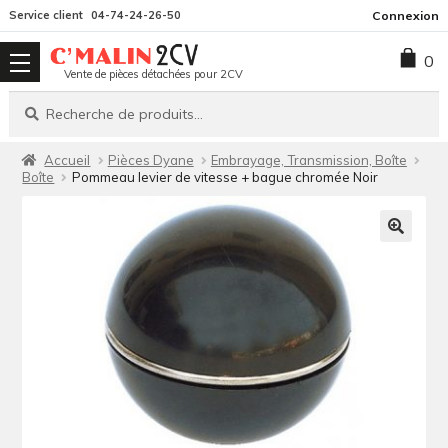
Aller
Aller
Service client
04-74-24-26-50
Connexion
à
au
0
la
contenu
Vente de pièces détachées pour 2CV
navigation
Recherche
Recherche
pour :
Accueil
Pièces Dyane
Embrayage, Transmission, Boîte
Boîte
Pommeau levier de vitesse + bague chromée Noir