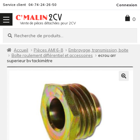
Aller
Aller
Service client
04-74-24-26-50
Connexion
à
au
0
la
contenu
Vente de pièces détachées pour 2CV
navigation
Recherche
Recherche
pour :
Accueil
Pièces AMI 6-8
Embrayage, transmission, boite
Boîte roulement différentiel et accessoires
ecrou arr
superieur bv tackimètre