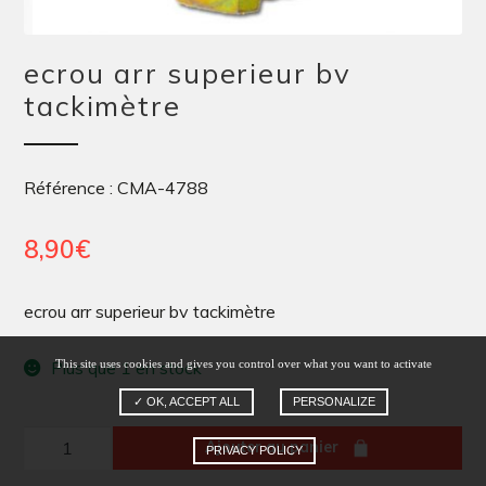
ecrou arr superieur bv
tackimètre
Référence : CMA-4788
8,90
€
ecrou arr superieur bv tackimètre
This site uses cookies and gives you control over what you want to activate
Plus que 1 en stock
✓ OK, ACCEPT ALL
PERSONALIZE
quantité
Ajouter au panier
PRIVACY POLICY
de