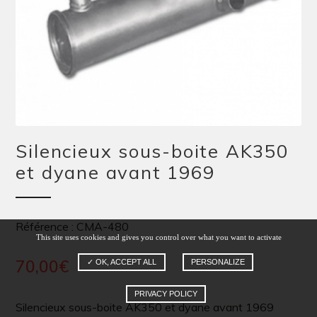
Silencieux sous-boite AK350
et dyane avant 1969
Référence : CMA-480
This site uses cookies and gives you control over what you want to activate
70,00
€
✓ OK, ACCEPT ALL
PERSONALIZE
PRIVACY POLICY
Silencieux sous-boite AK350 et dyane avant 1969