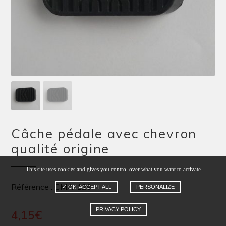
Câche pédale avec chevron
qualité origine
This site uses cookies and gives you control over what you want to activate
Référence : CMA-129
✓ OK, ACCEPT ALL
PERSONALIZE
PRIVACY POLICY
4,15
€