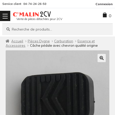
Aller
Aller
Service client
04-74-24-26-50
Connexion
à
au
0
la
contenu
Vente de pièces détachées pour 2CV
navigation
Recherche
Recherche
pour :
Accueil
Pièces Dyane
Carburation
Essence et
Accessoires
Câche pédale avec chevron qualité origine