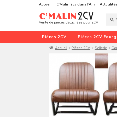
Accueil
C’Malin 2cv dans l’Ain
Actualité
Reche
Reche
Vente de pièces détachées pour 2CV
pour :
Pièces 2CV
Pièces 2CV Fourg
Accueil
Pièces 2CV
Sellerie
Gar