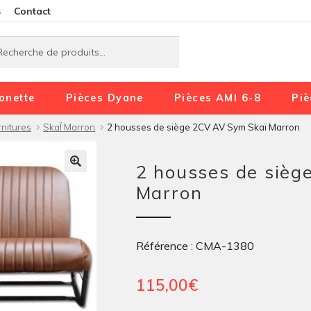
Aller
Aller
s
Contact
à
au
rche
rche
la
contenu
navigation
onette
Pièces Dyane
Pièces AMI 6-8
Piè
nitures
SkaÏ Marron
2 housses de siège 2CV AV Sym Skaï Marron
2 housses de sièg
Marron
Référence : CMA-1380
115,00
€