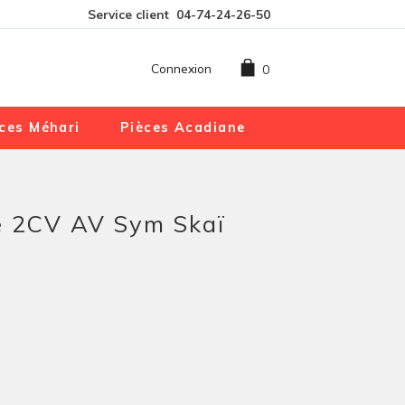
Service client
04-74-24-26-50
Connexion
0
ces Méhari
Pièces Acadiane
e 2CV AV Sym Skaï