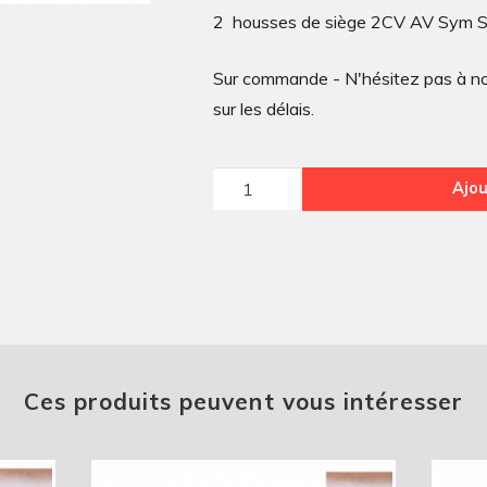
2 housses de siège 2CV AV Sym S
Sur commande - N'hésitez pas à nou
sur les délais.
quantité
Ajou
de
2
housses
de
siège
2CV
AV
Ces produits peuvent vous intéresser
Sym
Skaï
Marron