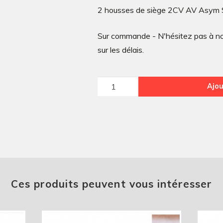
2 housses de siège 2CV AV Asym 
Sur commande - N'hésitez pas à nou
sur les délais.
quantité
Ajou
de
2
housses
de
siège
2CV
AV
Ces produits peuvent vous intéresser
Asym
Skaï
Marron