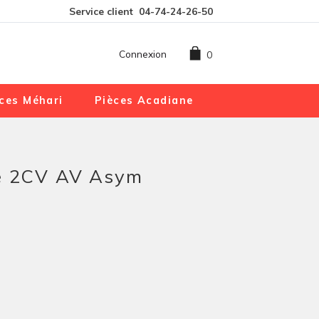
Service client
04-74-24-26-50
Connexion
0
ces Méhari
Pièces Acadiane
ge 2CV AV Asym