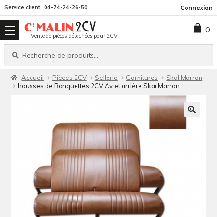
Aller
Aller
Service client
04-74-24-26-50
Connexion
à
au
0
la
contenu
Vente de pièces détachées pour 2CV
navigation
Recherche
Recherche
pour :
Accueil
Pièces 2CV
Sellerie
Garnitures
SkaÏ Marron
housses de Banquettes 2CV Av et arrière Skaï Marron