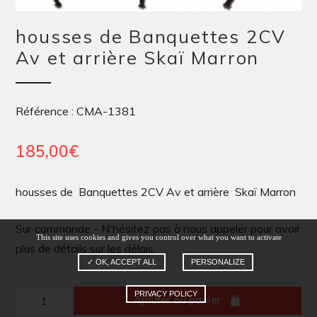
housses de Banquettes 2CV
Av et arrière Skaï Marron
Référence : CMA-1381
185,00
€
housses de Banquettes 2CV Av et arrière Skaï Marron
Sur commande - N'hésitez pas à nous appeler pour avoir
This site uses cookies and gives you control over what you want to activate
plus de détails sur les délais.
✓ OK, ACCEPT ALL
PERSONALIZE
quantité
PRIVACY POLICY
Ajouter au panier
de