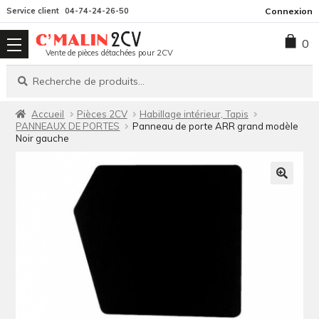
Aller
Aller
Service client
04-74-24-26-50
Connexion
à
au
0
la
contenu
Vente de pièces détachées pour 2CV
navigation
Recherche
Recherche
pour :
Accueil
Pièces 2CV
Habillage intérieur, Tapis
PANNEAUX DE PORTES
Panneau de porte ARR grand modèle
Noir gauche