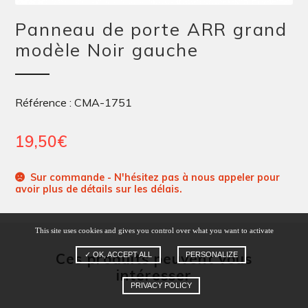
Panneau de porte ARR grand
modèle Noir gauche
Référence : CMA-1751
19,50
€
Sur commande - N'hésitez pas à nous appeler pour
avoir plus de détails sur les délais.
This site uses cookies and gives you control over what you want to activate
Ces produits peuvent vous
✓ OK, ACCEPT ALL
PERSONALIZE
intéresser
PRIVACY POLICY