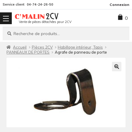
Aller
Aller
Service client
04-74-24-26-50
Connexion
à
au
0
la
contenu
Vente de pièces détachées pour 2CV
navigation
Recherche
Recherche
pour :
Accueil
Pièces 2CV
Habillage intérieur, Tapis
PANNEAUX DE PORTES
Agrafe de panneau de porte