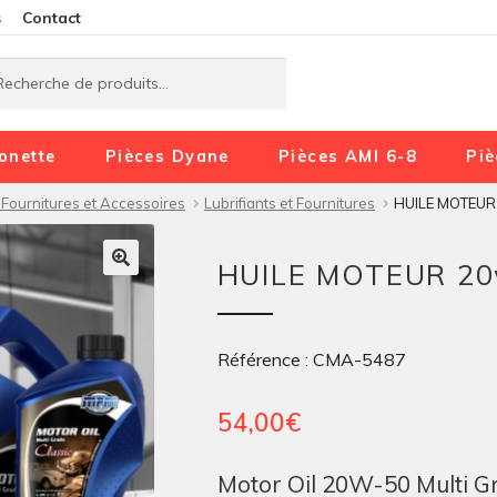
Aller
Aller
s
Contact
à
au
rche
rche
la
contenu
navigation
onette
Pièces Dyane
Pièces AMI 6-8
Piè
, Fournitures et Accessoires
Lubrifiants et Fournitures
HUILE MOTEUR
HUILE MOTEUR 20
Référence : CMA-5487
54,00
€
Motor Oil 20W-50 Multi G