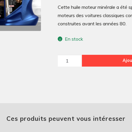
Cette huile moteur minérale a été 
moteurs des voitures classiques con
construites avant les années 80.
En stock
quantité
Ajou
de
HUILE
MOTEUR
20w50
5
LITRES
Ces produits peuvent vous intéresser