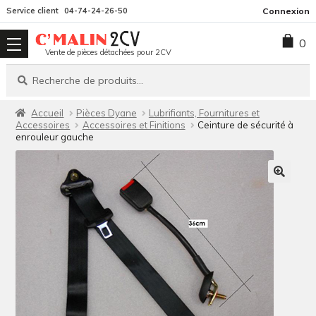
Aller
Aller
Service client
04-74-24-26-50
Connexion
à
au
0
la
contenu
Vente de pièces détachées pour 2CV
navigation
Recherche
Recherche
pour :
Accueil
Pièces Dyane
Lubrifiants, Fournitures et
Accessoires
Accessoires et Finitions
Ceinture de sécurité à
enrouleur gauche