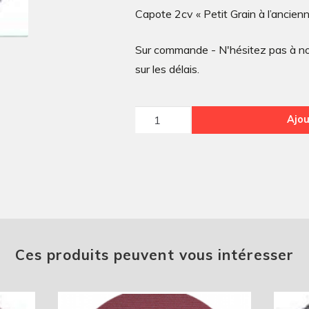
Capote 2cv « Petit Grain à l’ancien
Sur commande - N'hésitez pas à nou
sur les délais.
quantité
Ajou
de
Capote
2cv
« Petit
Grain
à
l'ancienne »
Ces produits peuvent vous intéresser
d'avant
1970
bleu