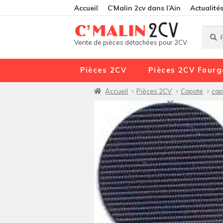
Accueil
C’Malin 2cv dans l’Ain
Actualité
Reche
Reche
Vente de pièces détachées pour 2CV
pour :
Pièces 2CV
Pièces 2CV Fourg
Accueil
Pièces 2CV
Capote
cap