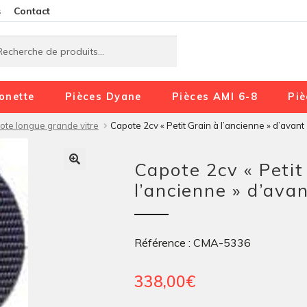
Aller
Aller
s
Contact
à
au
rche
rche
la
contenu
navigation
onette
Pièces Dyane
Pièces AMI 6-8
Piè
ote longue grande vitre
Capote 2cv « Petit Grain à l’ancienne » d’avant
Capote 2cv « Petit
l’ancienne » d’ava
Référence : CMA-5336
338,00
€