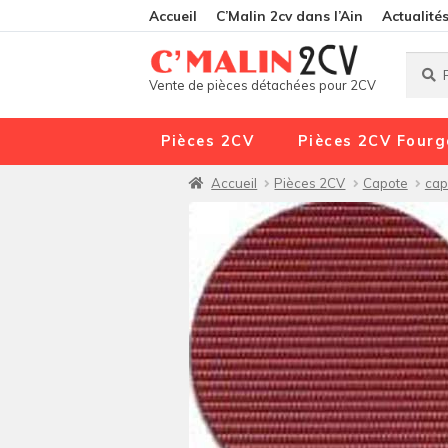
Accueil
C’Malin 2cv dans l’Ain
Actualité
Reche
Reche
Vente de pièces détachées pour 2CV
pour :
Pièces 2CV
Pièces 2CV Fourg
Accueil
Pièces 2CV
Capote
cap