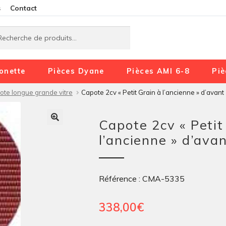
Aller
Aller
s
Contact
à
au
rche
rche
la
contenu
navigation
onette
Pièces Dyane
Pièces AMI 6-8
Piè
ote longue grande vitre
Capote 2cv « Petit Grain à l’ancienne » d’avant
Capote 2cv « Petit
l’ancienne » d’avan
Référence : CMA-5335
338,00
€