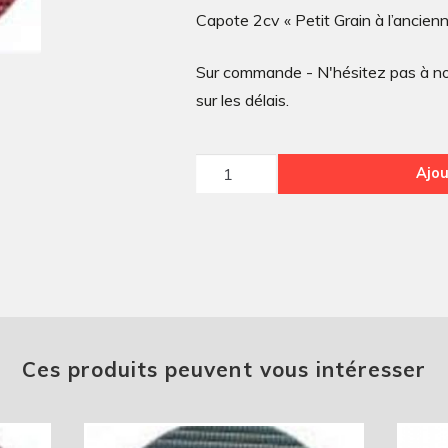
Capote 2cv « Petit Grain à l’ancienn
Sur commande - N'hésitez pas à nou
sur les délais.
quantité
Ajou
de
Capote
2cv
« Petit
Grain
à
l'ancienne »
Ces produits peuvent vous intéresser
d'avant
1970
rouille