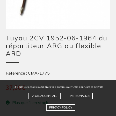
Tuyau 2CV 1952-06-1964 du
répartiteur ARG au flexible
ARD
Référence : CMA-1775
37,50
€
This site uses cookies and gives you control over what you want to activate
✓ OK, ACCEPT ALL
PERSONALIZE
Plus que 1 en stock
PRIVACY POLICY