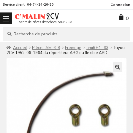
Aller
Aller
Service client
04-74-24-26-50
Connexion
à
au
0
la
contenu
Vente de pièces détachées pour 2CV
navigation
Recherche
Recherche
pour :
Accueil
Pièces AMI 6-8
Freinage
ami6 61 -63
Tuyau
2CV 1952-06-1964 du répartiteur ARG au flexible ARD