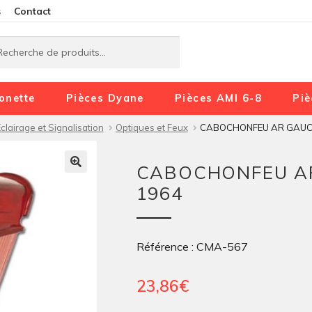
Aller
Aller
s
Contact
à
au
rche
rche
la
contenu
navigation
onette
Pièces Dyane
Pièces AMI 6-8
Piè
clairage et Signalisation
Optiques et Feux
CABOCHONFEU AR GAUCH
CABOCHONFEU A
1964
Référence : CMA-567
23,86
€