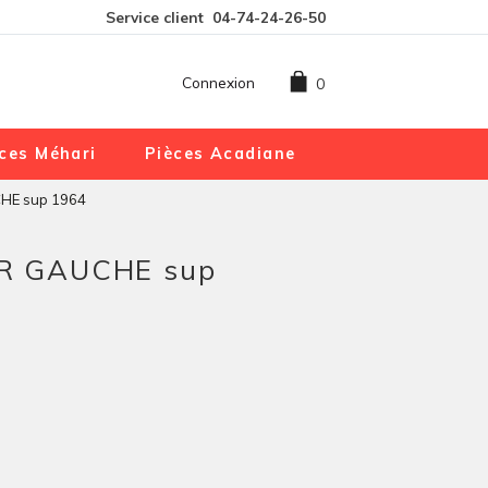
Service client
04-74-24-26-50
Connexion
0
ces Méhari
Pièces Acadiane
E sup 1964
R GAUCHE sup