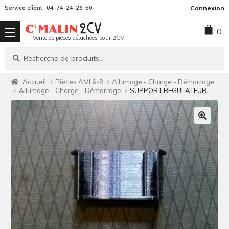
Aller
Aller
Service client
04-74-24-26-50
Connexion
à
au
0
la
contenu
Vente de pièces détachées pour 2CV
navigation
Recherche
Recherche
pour :
Accueil
Pièces AMI 6-8
Allumage - Charge - Démarrage
Allumage - Charge - Démarrage
SUPPORT REGULATEUR