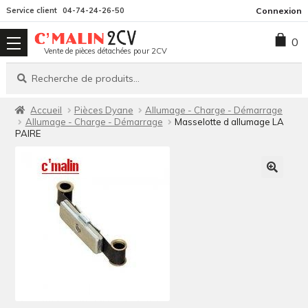
Aller
Aller
Service client
04-74-24-26-50
Connexion
à
au
0
la
contenu
Vente de pièces détachées pour 2CV
navigation
Recherche
Recherche
pour :
Accueil
Pièces Dyane
Allumage - Charge - Démarrage
Allumage - Charge - Démarrage
Masselotte d allumage LA
PAIRE