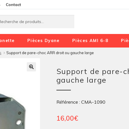
Aller
Aller
s
Contact
à
au
rche
rche
la
contenu
navigation
onette
Pièces Dyane
Pièces AMI 6-8
Piè
s
Support de pare-choc ARR droit ou gauche large
Support de pare-c
gauche large
Référence : CMA-1090
16,00
€