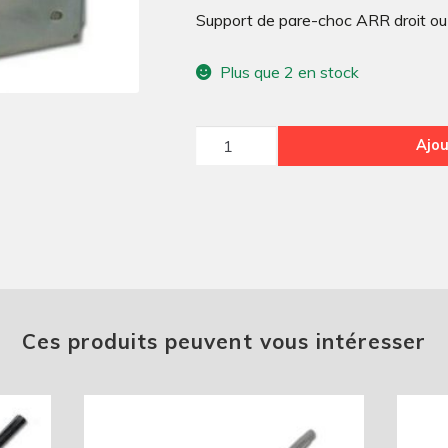
Support de pare-choc ARR droit ou
Plus que 2 en stock
quantité
Ajou
de
Support
de
pare-
choc
ARR
droit
Ces produits peuvent vous intéresser
ou
gauche
large