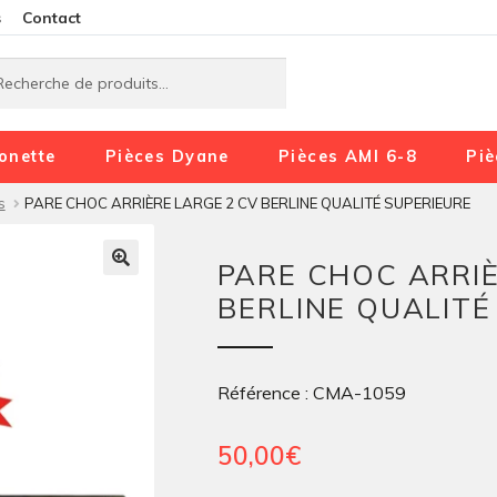
Aller
Aller
s
Contact
à
au
rche
rche
la
contenu
navigation
onette
Pièces Dyane
Pièces AMI 6-8
Piè
s
PARE CHOC ARRIÈRE LARGE 2 CV BERLINE QUALITÉ SUPERIEURE
PARE CHOC ARRIÈ
BERLINE QUALITÉ
Référence : CMA-1059
50,00
€