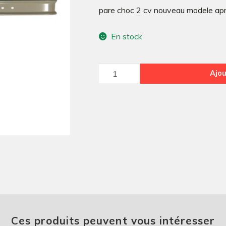
pare choc 2 cv nouveau modele ap
En stock
quantité
Ajou
de
PARE
CHOC
ARRIÈRE
LARGE
2
CV
BERLINE
QUALITÉ
SUPERIEURE
Ces produits peuvent vous intéresser