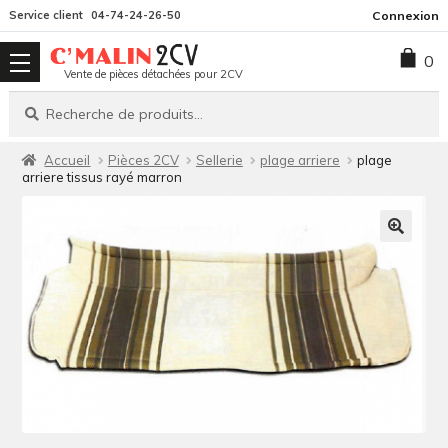
Aller
Aller
Service client
04-74-24-26-50
Connexion
à
au
0
la
contenu
Vente de pièces détachées pour 2CV
navigation
Recherche
Recherche
pour :
Accueil
Pièces 2CV
Sellerie
plage arriere
plage
arriere tissus rayé marron