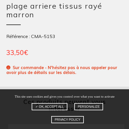
plage arriere tissus rayé
marron
Référence : CMA-5153
33,50
€
Sur commande - N'hésitez pas à nous appeler pour
avoir plus de détails sur les délais.
This site uses cookies and gives you control over what you want to activate
Ces produits peuvent vous
✓ OK, ACCEPT ALL
PERSONALIZE
intéresser
PRIVACY POLICY