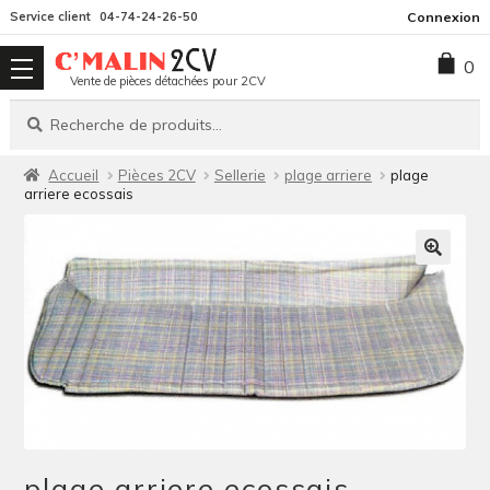
Aller
Aller
Service client
04-74-24-26-50
Connexion
à
au
0
la
contenu
Vente de pièces détachées pour 2CV
navigation
Recherche
Recherche
pour :
Accueil
Pièces 2CV
Sellerie
plage arriere
plage
arriere ecossais
plage arriere ecossais