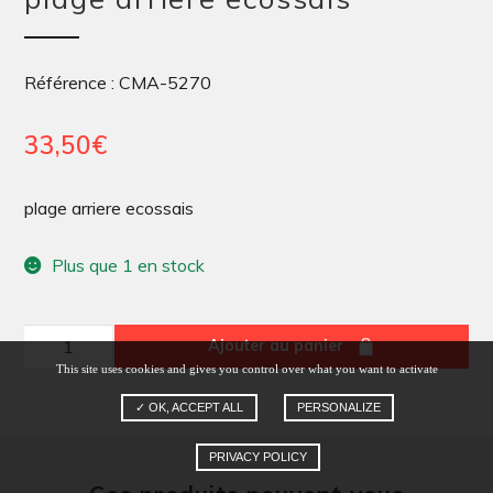
Référence : CMA-5270
33,50
€
plage arriere ecossais
Plus que 1 en stock
quantité
Ajouter au panier
de
This site uses cookies and gives you control over what you want to activate
plage
✓ OK, ACCEPT ALL
PERSONALIZE
arriere
PRIVACY POLICY
ecossais