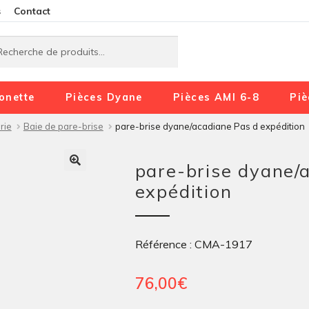
Aller
Aller
s
Contact
à
au
rche
rche
la
contenu
navigation
onette
Pièces Dyane
Pièces AMI 6-8
Piè
rie
Baie de pare-brise
pare-brise dyane/acadiane Pas d expédition
pare-brise dyane/
expédition
Référence : CMA-1917
76,00
€