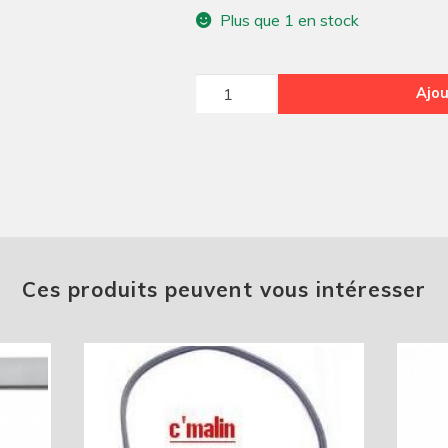
Plus que 1 en stock
quantité
Ajou
de
pare-
brise
dyane/acadiane
Pas
d
expédition
Ces produits peuvent vous intéresser