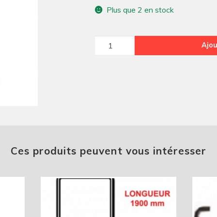
Plus que 2 en stock
quantité
Ajou
de
JOINT
DE
PORTILLON
ARR
D/G
AK400
Ces produits peuvent vous intéresser
ACADIANE