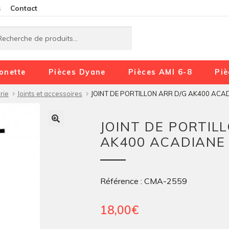
Aller
Aller
s
Contact
à
au
rche
rche
la
contenu
navigation
onette
Pièces Dyane
Pièces AMI 6-8
Piè
rie
Joints et accessoires
JOINT DE PORTILLON ARR D/G AK400 ACA
JOINT DE PORTIL
AK400 ACADIANE
Référence : CMA-2559
18,00
€