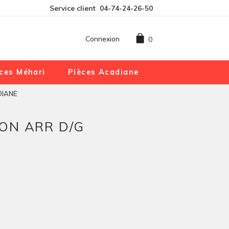
Service client
04-74-24-26-50
Connexion
0
ces Méhari
Pièces Acadiane
DIANE
LON ARR D/G