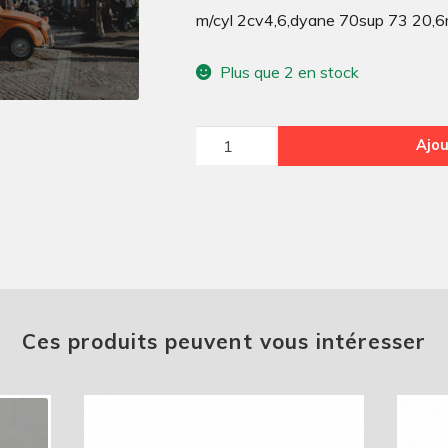
m/cyl 2cv4,6,dyane 70sup 73 20,
Plus que 2 en stock
quantité
Ajou
de
Maître
cylindre2CV4.6
Méhari,
Dyane,
Ami670
A
Ces produits peuvent vous intéresser
73
20.6MM