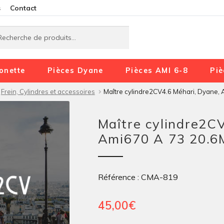
Aller
Aller
s
Contact
à
au
rche
rche
la
contenu
navigation
onette
Pièces Dyane
Pièces AMI 6-8
Piè
Frein, Cylindres et accessoires
Maître cylindre2CV4.6 Méhari, Dyane,
Maître cylindre2C
Ami670 A 73 20.
Référence : CMA-819
45,00
€