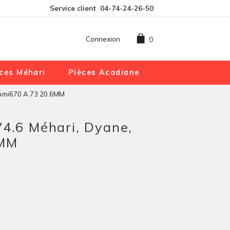
Service client
04-74-24-26-50
Connexion
0
ces Méhari
Pièces Acadiane
 Ami670 A 73 20.6MM
V4.6 Méhari, Dyane,
6MM