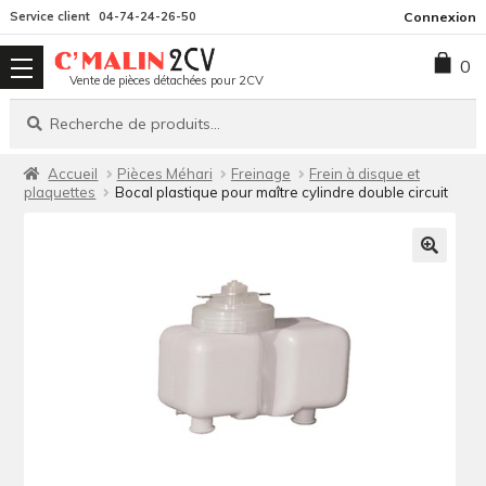
Aller
Aller
Service client
04-74-24-26-50
Connexion
à
au
0
la
contenu
Vente de pièces détachées pour 2CV
navigation
Recherche
Recherche
pour :
Accueil
Pièces Méhari
Freinage
Frein à disque et
plaquettes
Bocal plastique pour maître cylindre double circuit