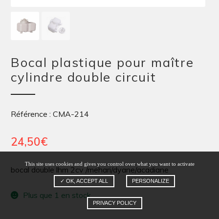
Bocal plastique pour maître
cylindre double circuit
Référence : CMA-214
24,50
€
This site uses cookies and gives you control over what you want to activate
bocal double lhm 2cv /mehari/dyane/acadiane
✓ OK, ACCEPT ALL
PERSONALIZE
Plus que 1 en stock
PRIVACY POLICY