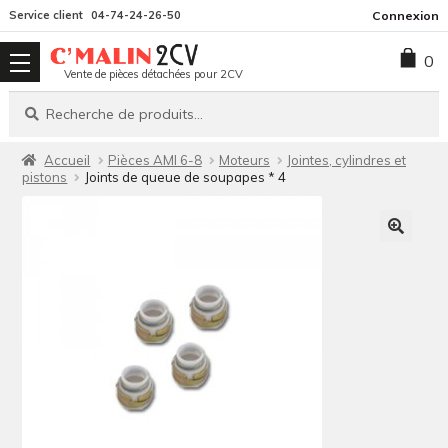
Aller
Aller
Service client
04-74-24-26-50
Connexion
à
au
0
la
contenu
Vente de pièces détachées pour 2CV
navigation
Recherche
Recherche
pour :
Accueil
Pièces AMI 6-8
Moteurs
Jointes, cylindres et
pistons
Joints de queue de soupapes * 4