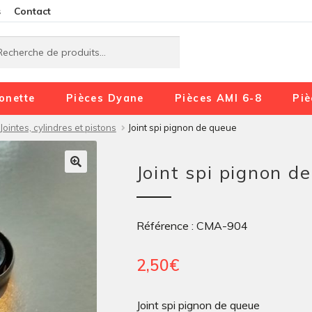
Aller
Aller
s
Contact
à
au
rche
rche
la
contenu
navigation
onette
Pièces Dyane
Pièces AMI 6-8
Piè
Jointes, cylindres et pistons
Joint spi pignon de queue
Joint spi pignon d
Référence : CMA-904
2,50
€
Joint spi pignon de queue