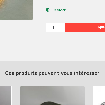
En stock
quantité
Ajou
de
Joint
spi
pignon
de
queue
Ces produits peuvent vous intéresser