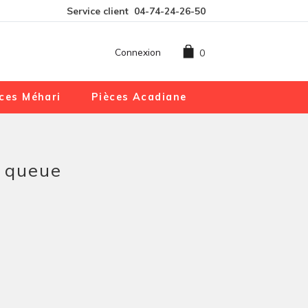
Service client
04-74-24-26-50
Connexion
0
ces Méhari
Pièces Acadiane
e queue