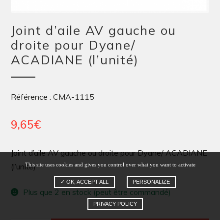
Joint d’aile AV gauche ou
droite pour Dyane/
ACADIANE (l’unité)
Référence : CMA-1115
9,65
€
Joint d’aile AV gauche ou droite pour Dyane/ ACADIANE
This site uses cookies and gives you control over what you want to activate
(l’unité)
✓ OK, ACCEPT ALL
PERSONALIZE
Plus que 2 en stock (peut être commandé)
PRIVACY POLICY