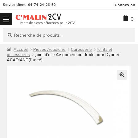
Aller
Aller
Service client
04-74-24-26-50
Connexion
à
au
0
la
contenu
Vente de pièces détachées pour 2CV
navigation
Recherche
Recherche
pour :
Accueil
Pièces Acadiane
Carosserie
Joints et
accessoires
Joint d’aile AV gauche ou droite pour Dyane/
ACADIANE (l’unité)