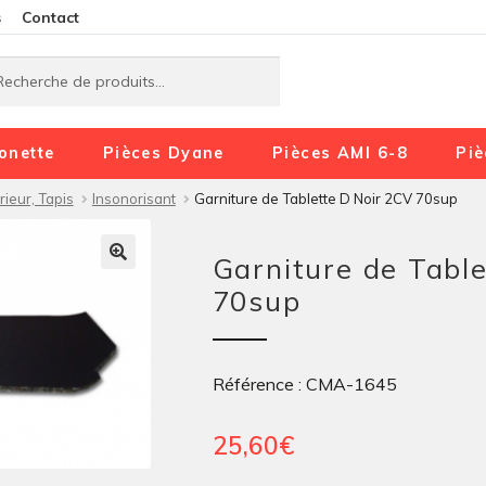
Aller
Aller
s
Contact
à
au
rche
rche
la
contenu
navigation
onette
Pièces Dyane
Pièces AMI 6-8
Piè
rieur, Tapis
Insonorisant
Garniture de Tablette D Noir 2CV 70sup
Garniture de Tabl
70sup
Référence : CMA-1645
25,60
€