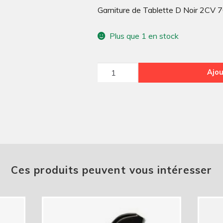
Garniture de Tablette D Noir 2CV 
Plus que 1 en stock
quantité
Ajou
de
Garniture
de
Tablette
D
Noir
2CV
Ces produits peuvent vous intéresser
70sup