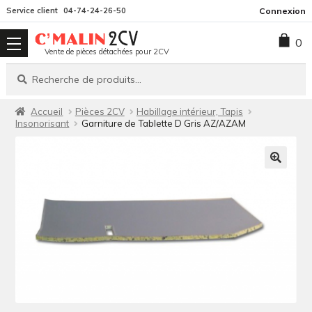
Aller
Aller
Service client
04-74-24-26-50
Connexion
à
au
0
la
contenu
Vente de pièces détachées pour 2CV
navigation
Recherche
Recherche
pour :
Accueil
Pièces 2CV
Habillage intérieur, Tapis
Insonorisant
Garniture de Tablette D Gris AZ/AZAM