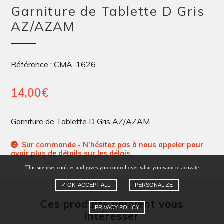
Garniture de Tablette D Gris
AZ/AZAM
Référence : CMA-1626
14,00
€
Garniture de Tablette D Gris AZ/AZAM
Sur commande - N'hésitez pas à nous appeler pour
avoir plus de détails sur les délais.
This site uses cookies and gives you control over what you want to activate
✓ OK, ACCEPT ALL
PERSONALIZE
Ces produits peuvent vous
PRIVACY POLICY
intéresser