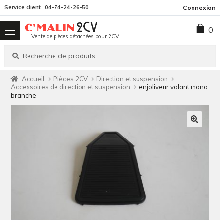
Aller
Aller
Service client
04-74-24-26-50
Connexion
à
au
0
la
contenu
Vente de pièces détachées pour 2CV
navigation
Recherche
Recherche
pour :
Accueil
Pièces 2CV
Direction et suspension
Accessoires de direction et suspension
enjoliveur volant mono
branche