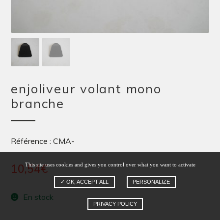
enjoliveur volant mono
branche
Référence : CMA-
10,54
€
This site uses cookies and gives you control over what you want to activate
✓ OK, ACCEPT ALL
PERSONALIZE
En stock
PRIVACY POLICY