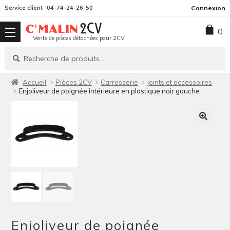
Aller
Aller
Service client
04-74-24-26-50
Connexion
à
au
0
la
contenu
Vente de pièces détachées pour 2CV
navigation
Recherche
Recherche
pour :
Accueil
Pièces 2CV
Carrosserie
Joints et accessoires
Enjoliveur de poignée intérieure en plastique noir gauche
Enjoliveur de poignée