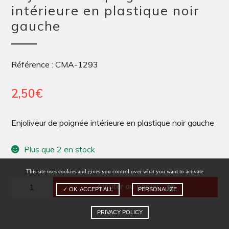
intérieure en plastique noir
gauche
Référence : CMA-1293
2,50
€
Enjoliveur de poignée intérieure en plastique noir gauche
Plus que 2 en stock
This site uses cookies and gives you control over what you want to activate
quantité
Ajouter au panier
✓ OK, ACCEPT ALL
PERSONALIZE
de
Enjoliveur
PRIVACY POLICY
de