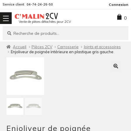
Aller
Aller
Service client
04-74-24-26-50
Connexion
à
au
0
la
contenu
Vente de pièces détachées pour 2CV
navigation
Recherche
Recherche
pour :
Accueil
Pièces 2CV
Carrosserie
Joints et accessoires
Enjoliveur de poignée intérieure en plastique gris gauche
Enjoliveur de poignée