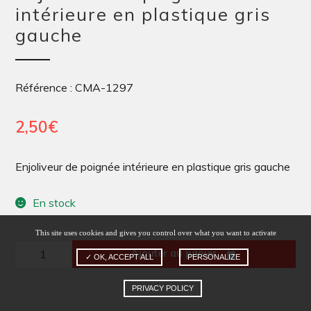
intérieure en plastique gris
gauche
Référence : CMA-1297
2,50
€
Enjoliveur de poignée intérieure en plastique gris gauche
En stock
This site uses cookies and gives you control over what you want to activate
quantité
Ajouter au panier
✓ OK, ACCEPT ALL
PERSONALIZE
de
Enjoliveur
PRIVACY POLICY
de