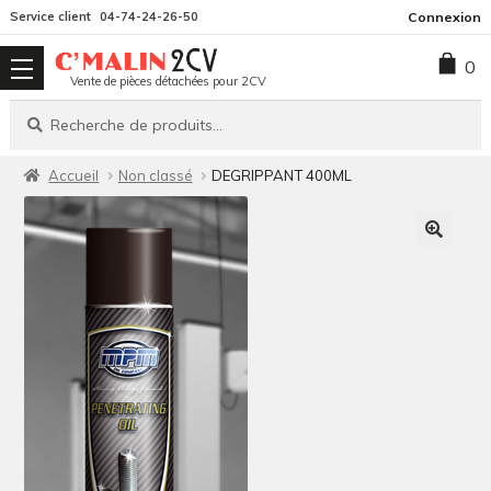
Aller
Aller
Service client
04-74-24-26-50
Connexion
à
au
0
la
contenu
Vente de pièces détachées pour 2CV
navigation
Recherche
Recherche
pour :
Accueil
Non classé
DEGRIPPANT 400ML