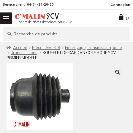
Aller
Aller
Service client
04-74-24-26-50
Connexion
à
au
0
la
contenu
Vente de pièces détachées pour 2CV
navigation
Recherche
Recherche
pour :
Accueil
Pièces AMI 6-8
Embrayage, transmission, boite
Transmissions
SOUFFLET DE CARDAN COTE ROUE 2CV
PRMIER MODELE