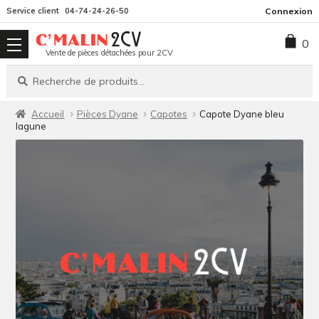
Aller
Aller
Service client
04-74-24-26-50
Connexion
à
au
0
la
contenu
Vente de pièces détachées pour 2CV
navigation
Recherche
Recherche
pour :
Accueil
Pièces Dyane
Capotes
Capote Dyane bleu
lagune