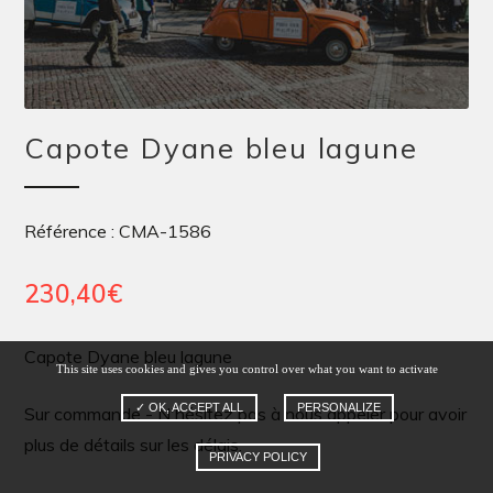
Capote Dyane bleu lagune
Référence : CMA-1586
230,40
€
Capote Dyane bleu lagune
This site uses cookies and gives you control over what you want to activate
✓ OK, ACCEPT ALL
PERSONALIZE
Sur commande - N'hésitez pas à nous appeler pour avoir
plus de détails sur les délais.
PRIVACY POLICY