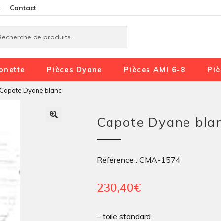
Aller
Aller
s
Contact
à
au
rche
rche
la
contenu
navigation
onette
Pièces Dyane
Pièces AMI 6-8
Piè
Capote Dyane blanc
Capote Dyane bla
Référence : CMA-1574
230,40
€
– toile standard