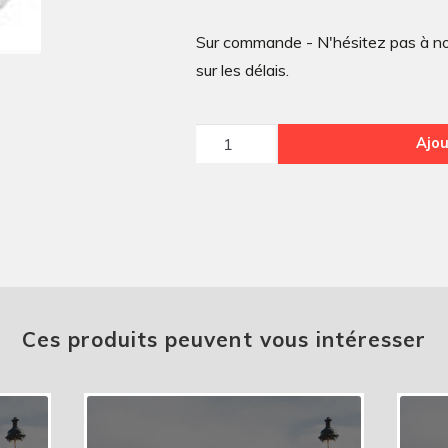
Sur commande - N'hésitez pas à nou
sur les délais.
quantité
Ajou
de
Capote
Dyane
blanc
Ces produits peuvent vous intéresser