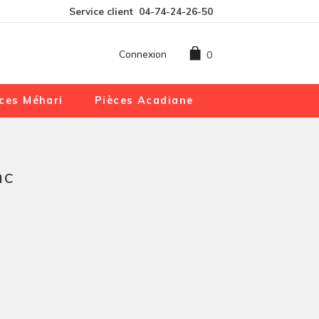
Service client
04-74-24-26-50
Connexion
0
ces Méhari
Pièces Acadiane
nc