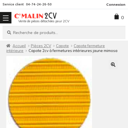
Aller
Aller
Service client
04-74-24-26-50
Connexion
à
au
0
la
contenu
Vente de pièces détachées pour 2CV
navigation
Recherche
Recherche
pour :
Accueil
Pièces 2CV
Capote
Capote fermeture
intérieure
Capote 2cv à fermetures intérieures jaune mimosa