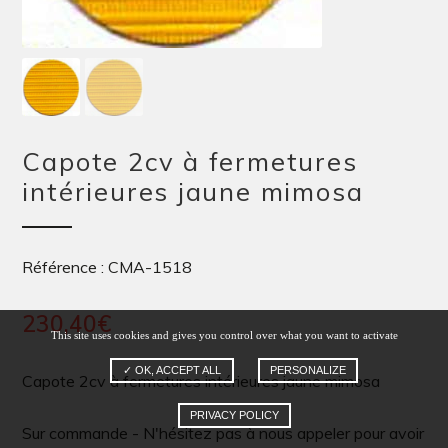
Capote 2cv à fermetures
intérieures jaune mimosa
Référence : CMA-1518
230,40
€
This site uses cookies and gives you control over what you want to activate
✓ OK, ACCEPT ALL
PERSONALIZE
Capote 2cv à fermetures intérieures jaune mimosa
PRIVACY POLICY
Sur commande - N'hésitez pas à nous appeler pour avoir