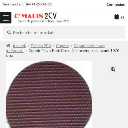
Aller
Aller
Service client
04-74-24-26-50
Connexion
à
au
0
la
contenu
Vente de pièces détachées pour 2CV
navigation
Recherche
Recherche
pour :
Accueil
Pièces 2CV
Capote
Capote fermeture
intérieure
Capote 2cv « Petit Grain à l’ancienne » d’avant 1970
brun